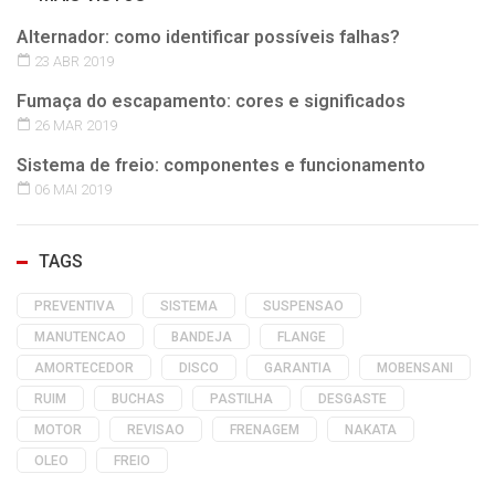
Alternador: como identificar possíveis falhas?
23 ABR 2019
Fumaça do escapamento: cores e significados
26 MAR 2019
Sistema de freio: componentes e funcionamento
06 MAI 2019
TAGS
PREVENTIVA
SISTEMA
SUSPENSAO
MANUTENCAO
BANDEJA
FLANGE
AMORTECEDOR
DISCO
GARANTIA
MOBENSANI
RUIM
BUCHAS
PASTILHA
DESGASTE
MOTOR
REVISAO
FRENAGEM
NAKATA
OLEO
FREIO