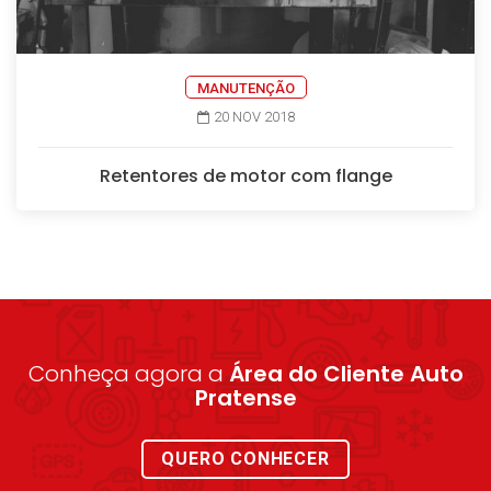
MANUTENÇÃO
20 NOV 2018
Retentores de motor com flange
Conheça agora a
Área do Cliente Auto
Pratense
QUERO CONHECER