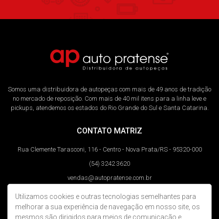
Somos uma distribuidora de autopeças com mais de 49 anos de tradição
no mercado de reposição. Com mais de 40 mil itens para a linha leve e
pickups, atendemos os estados do Rio Grande do Sul e Santa Catarina.
CONTATO MATRIZ
Rua Clemente Tarasconi, 116 - Centro - Nova Prata/RS - 95320-000
(54) 3242 3620
vendas@autopratense.com.br
Utilizamos cookies e outras tecnologias semelhantes para
REDES SOCIAIS
melhorar a sua experiência de navegação em nosso site, os
mesmos são dirigidos para meios de comunicação e