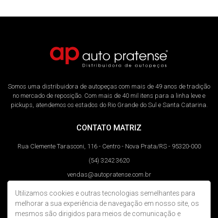
Somos uma distribuidora de autopeças com mais de 49 anos de tradição
no mercado de reposição. Com mais de 40 mil itens para a linha leve e
pickups, atendemos os estados do Rio Grande do Sul e Santa Catarina.
CONTATO MATRIZ
Rua Clemente Tarasconi, 116 - Centro - Nova Prata/RS - 95320-000
(54) 3242 3620
vendas@autopratense.com.br
Utilizamos cookies e outras tecnologias semelhantes para
REDES SOCIAIS
melhorar a sua experiência de navegação em nosso site, os
mesmos são dirigidos para meios de comunicação e