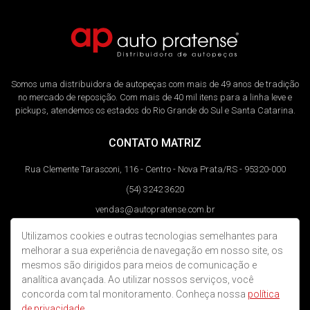
Somos uma distribuidora de autopeças com mais de 49 anos de tradição
no mercado de reposição. Com mais de 40 mil itens para a linha leve e
pickups, atendemos os estados do Rio Grande do Sul e Santa Catarina.
CONTATO MATRIZ
Rua Clemente Tarasconi, 116 - Centro - Nova Prata/RS - 95320-000
(54) 3242 3620
vendas@autopratense.com.br
Utilizamos cookies e outras tecnologias semelhantes para
REDES SOCIAIS
melhorar a sua experiência de navegação em nosso site, os
mesmos são dirigidos para meios de comunicação e
analítica avançada. Ao utilizar nossos serviços, você
concorda com tal monitoramento. Conheça nossa
política
de privacidade.