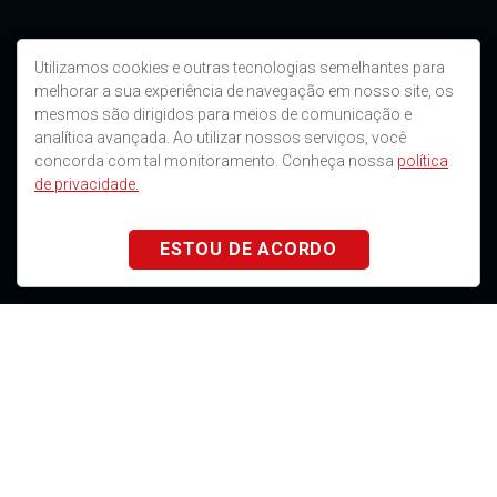
Utilizamos cookies e outras tecnologias semelhantes para
melhorar a sua experiência de navegação em nosso site, os
mesmos são dirigidos para meios de comunicação e
analítica avançada. Ao utilizar nossos serviços, você
concorda com tal monitoramento. Conheça nossa
política
de privacidade.
ESTOU DE ACORDO
A sua distribuidora de autopeças no
Rio Grande do Sul e Santa Catarina